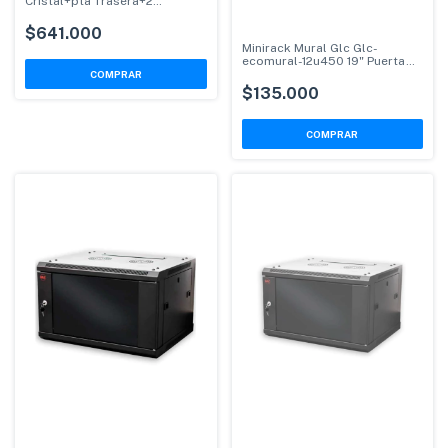
Cristal+pta Trasera+2
Estantes
$641.000
Minirack Mural Glc Glc-
ecomural-12u450 19" Puerta
Cristal/4 Soportes
$135.000