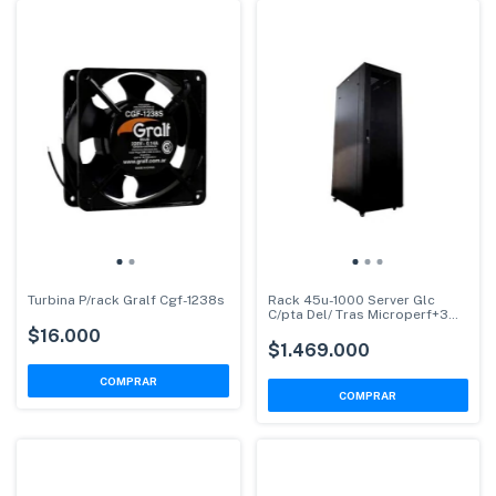
Turbina P/rack Gralf Cgf-1238s
Rack 45u-1000 Server Glc
C/pta Del/ Tras Microperf+3
Estantes
$16.000
$1.469.000