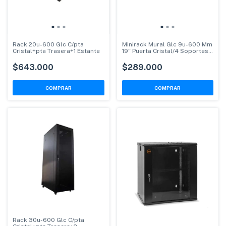
Rack 20u-600 Glc C/pta
Minirack Mural Glc 9u-600 Mm
Cristal+pta Trasera+1 Estante
19" Puerta Cristal/4 Soportes
Pivotante
$643.000
$289.000
Rack 30u-600 Glc C/pta