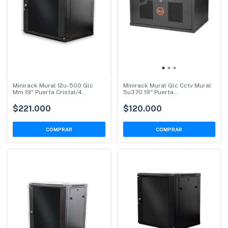
Minirack Mural 12u-500 Glc
Minirack Mural Glc Cctv Mural
Mm 19" Puerta Cristal/4
5u370 19" Puerta
Soportes
Microperforada
$221.000
$120.000