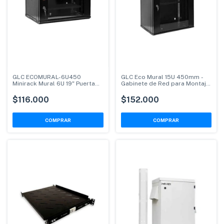
GLC ECOMURAL-6U450
GLC Eco Mural 15U 450mm -
Minirack Mural 6U 19" Puerta
Gabinete de Red para Montaje
Cristal
en Pared
$116.000
$152.000