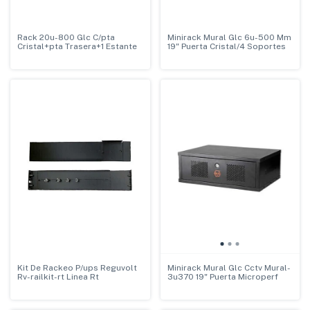
Rack 20u-800 Glc C/pta
Minirack Mural Glc 6u-500 Mm
Cristal+pta Trasera+1 Estante
19" Puerta Cristal/4 Soportes
Kit De Rackeo P/ups Reguvolt
Minirack Mural Glc Cctv Mural-
Rv-railkit-rt Linea Rt
3u370 19" Puerta Microperf