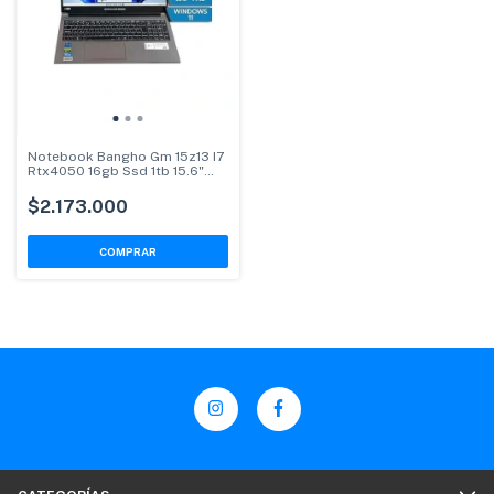
Notebook Bangho Gm 15z13 I7
Rtx4050 16gb Ssd 1tb 15.6"
W11
$2.173.000