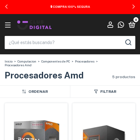
🚚 ENVÍOS A TODO EL PAÍS
0
Inicio
>
Computacion
>
Componentes de PC
>
Procesadores
>
Procesadores Amd
Procesadores Amd
5 productos
ORDENAR
FILTRAR