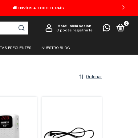
0
¡Hola!
Iniciá sesión
O podés registrarte
TAS FRECUENTES
NUESTRO BLOG
Ordenar