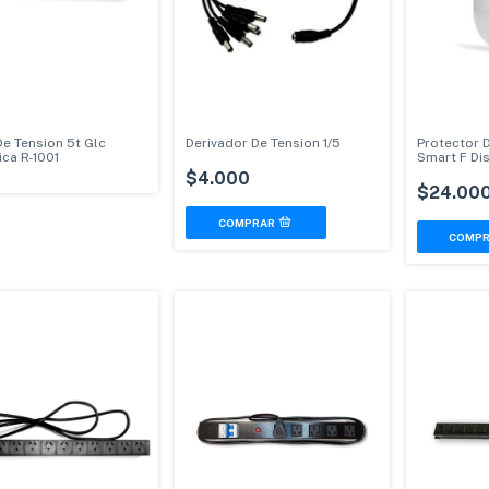
De Tension 5t Glc
Derivador De Tension 1/5
Protector D
ica R-1001
Smart F Di
Freezer Co
$4.000
$24.00