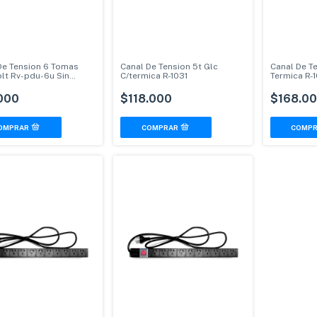
De Tension 6 Tomas
Canal De Tension 5t Glc
Canal De Te
lt Rv-pdu-6u Sin
C/termica R-1031
Termica R-
a
000
$118.000
$168.0