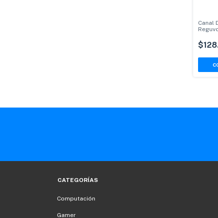
Canal 
Reguvo
Termic
$128
CATEGORÍAS
Computación
Gamer