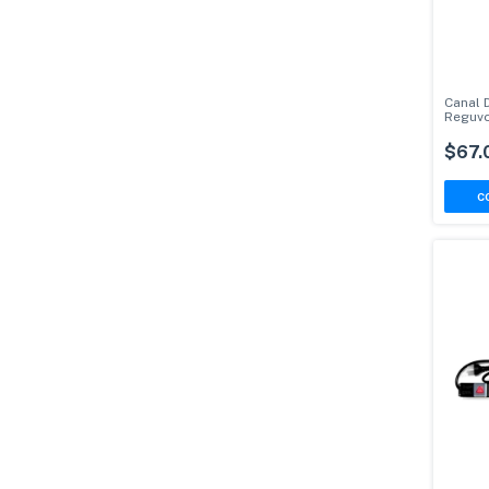
Canal 
Reguvo
Termic
$67.