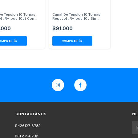
De Tension 10 Tomas
Canal De Tension 10 Tomas
lt Rv-pdu-10ut Con
Reguvolt Rv-pdu-10u Sin
a
Termica
.000
$91.000
CONTACTÁNOS
NE
542612716782
261 271-6782