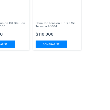
nsion 10t Glc Con
Canal De Tension 10t Glc Sin
1050
Termica R-1004
00
$110.000