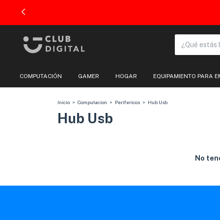
COMPUTACIÓN
GAMER
HOGAR
EQUIPAMIENTO PARA 
Inicio
>
Computacion
>
Perifericos
>
Hub Usb
Hub Usb
No tene