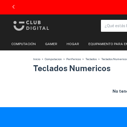
COMPUTACIÓN
GAMER
HOGAR
EQUIPAMIENTO PARA 
Inicio
>
Computacion
>
Perifericos
>
Teclados
>
Teclados Numerico
Teclados Numericos
No tene