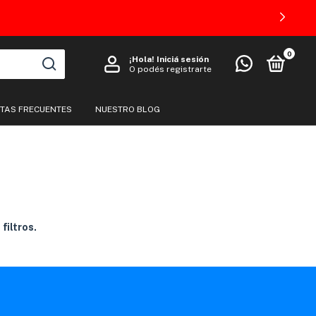
0
¡Hola!
Iniciá sesión
O podés registrarte
TAS FRECUENTES
NUESTRO BLOG
filtros.