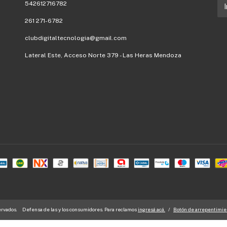
542612716782
261 271-6782
clubdigitaltecnologia@gmail.com
Lateral Este, Acceso Norte 379 - Las Heras Mendoza
ervados.
Defensa de las y los consumidores. Para reclamos
ingresá acá.
/
Botón de arrepentimie