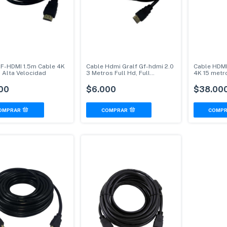
GF-HDMI 1.5m Cable 4K
Cable Hdmi Gralf Gf-hdmi 2.0
Cable HDMI
D Alta Velocidad
3 Metros Full Hd, Full
4K 15 metr
3d,4k*2k
consolas
00
$6.000
$38.00