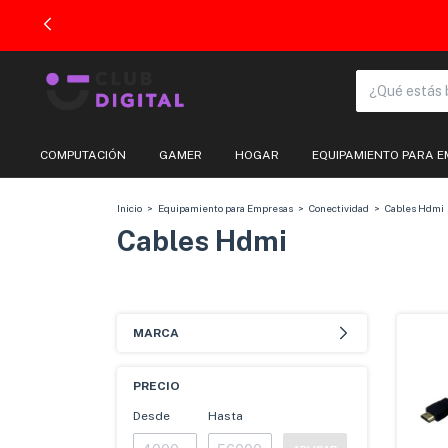
OMPRA 100% SEGURA
COMPUTACIÓN
GAMER
HOGAR
EQUIPAMIENTO PARA 
Inicio
>
Equipamiento para Empresas
>
Conectividad
>
Cables Hdmi
Cables Hdmi
MARCA
PRECIO
Desde
Hasta