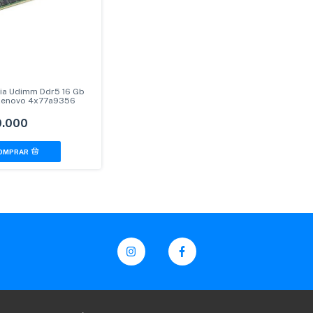
a Udimm Ddr5 16 Gb
Lenovo 4x77a9356
.000