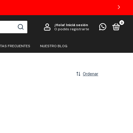
0
¡Hola!
Iniciá sesión
O podés registrarte
TAS FRECUENTES
NUESTRO BLOG
Ordenar