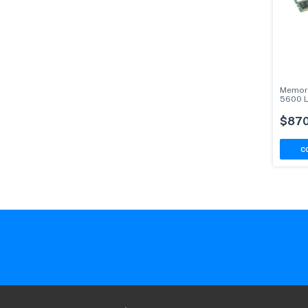
Memori
5600 
$870